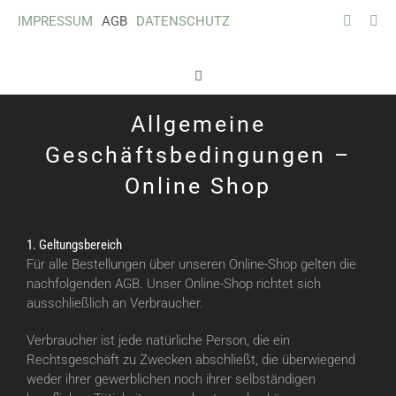
Zum
IMPRESSUM
AGB
DATENSCHUTZ
Inhalt
springen
Toggle
Navigation
Allgemeine
Schilder
Geschäftsbedingungen –
Aufkleber
Online Shop
Gutscheine
1. Geltungsbereich
Für alle Bestellungen über unseren Online-Shop gelten die
nachfolgenden AGB. Unser Online-Shop richtet sich
Wichtig
ausschließlich an Verbraucher.
Verbraucher ist jede natürliche Person, die ein
Tierfotografie
Rechtsgeschäft zu Zwecken abschließt, die überwiegend
weder ihrer gewerblichen noch ihrer selbständigen